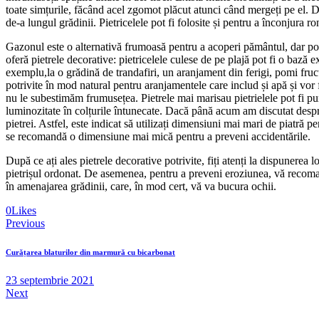
toate simțurile, făcând acel zgomot plăcut atunci când mergeți pe el. Da
de-a lungul grădinii. Pietricelele pot fi folosite și pentru a înconjura r
Gazonul este o alternativă frumoasă pentru a acoperi pământul, dar poat
oferă pietrele decorative: pietricelele culese de pe plajă pot fi o bază ex
exemplu,la o grădină de trandafiri, un aranjament din ferigi, pomi fructif
potrivite în mod natural pentru aranjamentele care includ și apă și vor f
nu le subestimăm frumusețea. Pietrele mai marisau pietrielele pot fi p
luminozitate în colțurile întunecate. Dacă până acum am discutat despre
pietrei. Astfel, este indicat să utilizați dimensiuni mai mari de piatră
se recomandă o dimensiune mai mică pentru a preveni accidentările.
După ce ați ales pietrele decorative potrivite, fiți atenți la dispunerea l
pietrișul ordonat. De asemenea, pentru a preveni eroziunea, vă recoman
în amenajarea grădinii, care, în mod cert, vă va bucura ochii.
0
Likes
Previous
Curățarea blaturilor din marmură cu bicarbonat
23 septembrie 2021
Next