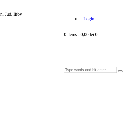
on, Jud. Ilfov
Login
0 items
-
0,00 lei
0