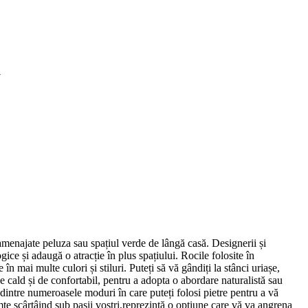
ă
t amenajate peluza sau spațiul verde de lângă casă. Designerii și
gice și adaugă o atracție în plus spațiului. Rocile folosite în
 în mai multe culori și stiluri. Puteți să vă gândiți la stânci uriașe,
de cald și de confortabil, pentru a adopta o abordare naturalistă sau
dintre numeroasele moduri în care puteți folosi pietre pentru a vă
imte scârțâind sub pașii voștri,reprezintă o opțiune care vă va angrena