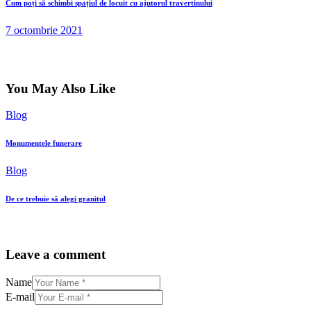
Cum poți să schimbi spațiul de locuit cu ajutorul travertinului
7 octombrie 2021
You May Also Like
Blog
Monumentele funerare
Blog
De ce trebuie să alegi granitul
Leave a comment
Name
E-mail