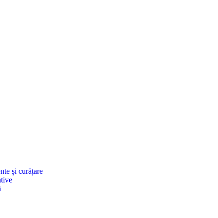
nte și curățare
tive
ă