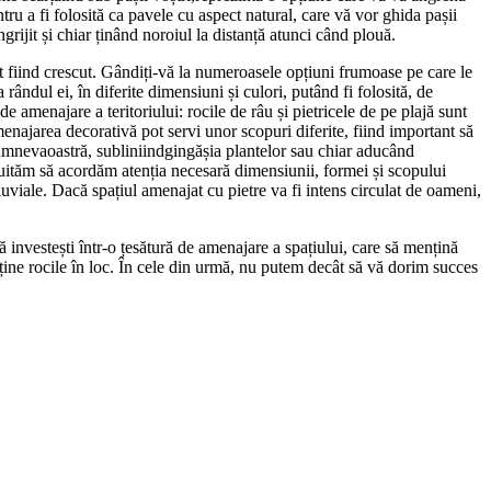
tru a fi folosită ca pavele cu aspect natural, care vă vor ghida pașii
grijit și chiar ținând noroiul la distanță atunci când plouă.
t fiind crescut. Gândiți-vă la numeroasele opțiuni frumoase pe care le
 rândul ei, în diferite dimensiuni și culori, putând fi folosită, de
de amenajare a teritoriului: rocile de râu și pietricele de pe plajă sunt
menajarea decorativă pot servi unor scopuri diferite, fiind important să
dumnevaoastră, subliniindgingășia plantelor sau chiar aducând
 uităm să acordăm atenția necesară dimensiunii, formei și scopului
luviale. Dacă spațiul amenajat cu pietre va fi intens circulat de oameni,
 să investești într-o țesătură de amenajare a spațiului, care să mențină
ine rocile în loc. În cele din urmă, nu putem decât să vă dorim succes