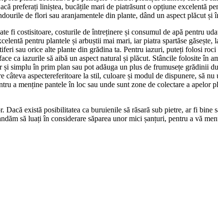
că preferați liniștea, bucățile mari de piatrăsunt o opțiune excelentă pen
ondourile de flori sau aranjamentele din plante, dând un aspect plăcut și în
e fi costisitoare, costurile de întreținere și consumul de apă pentru uda
celentă pentru plantele și arbuștii mai mari, iar piatra spartăse găsește, la
eri sau orice alte plante din grădina ta. Pentru iazuri, puteți folosi roci 
ace ca iazurile să aibă un aspect natural și plăcut. Stâncile folosite în a
ur și simplu în prim plan sau pot adăuga un plus de frumusețe grădinii 
 câteva aspectereferitoare la stil, culoare și modul de dispunere, să nu
 pentru a menține pantele în loc sau unde sunt zone de colectare a apelor p
or. Dacă există posibilitatea ca buruienile să răsară sub pietre, ar fi bine
dăm să luați în considerare săparea unor mici șanțuri, pentru a vă menț