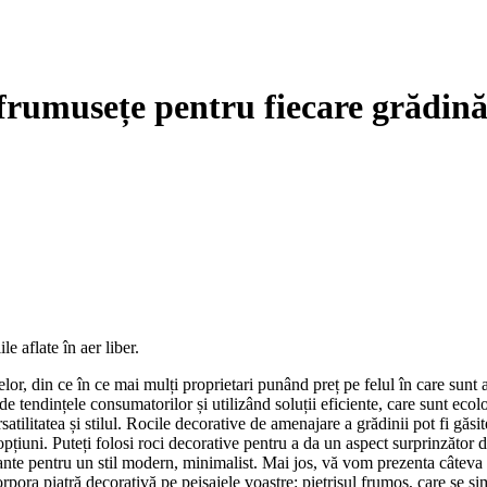
 frumusețe pentru fiecare grădin
e aflate în aer liber.
selor, din ce în ce mai mulți proprietari punând preț pe felul în care sun
 de tendințele consumatorilor și utilizând soluții eficiente, care sunt ecolo
atilitatea și stilul. Rocile decorative de amenajare a grădinii pot fi găsite
opțiuni. Puteți folosi roci decorative pentru a da un aspect surprinzător 
gante pentru un stil modern, minimalist. Mai jos, vă vom prezenta câteva 
corpora piatră decorativă pe peisajele voastre: pietrișul frumos, care se s