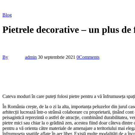
Blog
Pietrele decorative – un plus de
By
admin
30 septembrie 2021
0
Comments
Cateva moduri în care puteți folosi pietre pentru a vă înfrumuseța spațiil
În România crește, de la o zi la alta, importanța peluzelor din jurul ca
arhitecții lucrează într-o strânsă colaborare cu proprietarii, ținând cont
peisagistică reprezintă o astfel de atracție, combinând durabilitatea, vers
pietre mici sau chiar la o grădină zen, acestea fiind doar câteva dintre 
pentru a vă orienta către materiale de amenajare a teritoriului mai ele
înfrumuseța spațiile aflate în aer liber. Există multe modalități de a în