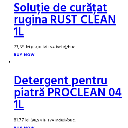
Soluție de curățat
rugina RUST CLEAN
1L
73,55
lei
/buc.
(
89,00
lei
TVA inclus)
BUY NOW
Detergent pentru
piatră PROCLEAN 04
1L
81,77
lei
/buc.
(
98,94
lei
TVA inclus)
BUY NOW