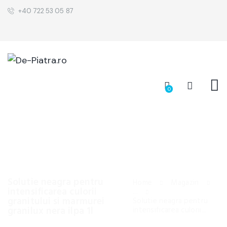
+40 722 53 05 87
0
Solutie neagra pentru
Home
Magazin
intensificarea culorii
...
granitului si marmurei
Solutie neagra pentru
granilux nera ilpa 1l
intensificarea culorii...