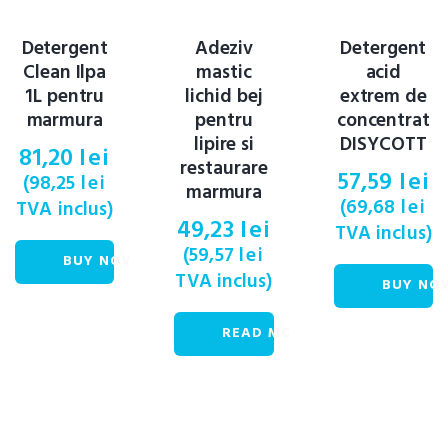
Detergent
Adeziv
Detergent
OUT OF
Clean Ilpa
mastic
acid
STOCK
1L pentru
lichid bej
extrem de
marmura
pentru
concentrat
lipire si
DISYCOTT
81,20
lei
restaurare
57,59
lei
(
98,25
lei
marmura
(
69,68
lei
TVA inclus)
49,23
lei
TVA inclus)
(
59,57
lei
BUY NOW
TVA inclus)
BUY NO
READ MORE