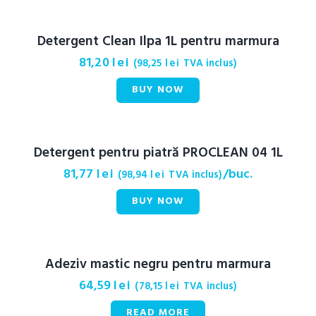
Detergent Clean Ilpa 1L pentru marmura
81,20
lei
(
98,25
lei
TVA inclus)
BUY NOW
Detergent pentru piatră PROCLEAN 04 1L
81,77
lei
/buc.
(
98,94
lei
TVA inclus)
BUY NOW
OUT OF STOCK
Adeziv mastic negru pentru marmura
64,59
lei
(
78,15
lei
TVA inclus)
READ MORE