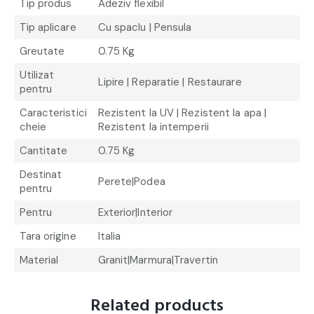
Tip produs
Adeziv flexibil
Tip aplicare
Cu spaclu | Pensula
Greutate
0.75 Kg
Utilizat
Lipire | Reparatie | Restaurare
pentru
Caracteristici
Rezistent la UV | Rezistent la apa |
cheie
Rezistent la intemperii
Cantitate
0.75 Kg
Destinat
Perete|Podea
pentru
Pentru
Exterior|Interior
Tara origine
Italia
Material
Granit|Marmura|Travertin
Related products