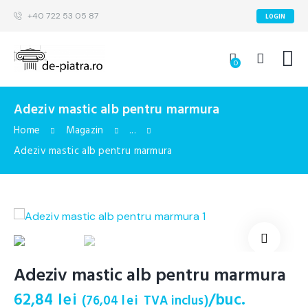
+40 722 53 05 87
LOGIN
0
Adeziv mastic alb pentru marmura
Home
Magazin
...
Adeziv mastic alb pentru marmura
🔍
Adeziv mastic alb pentru marmura
62,84
lei
/buc.
(
76,04
lei
TVA inclus)