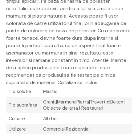
timpul aplicarii. Pe baza de rasina de poliester
ortoftalic, este potrivit pentru a lipi si a umple orice
marmura si piatra naturala. Aceasta poate fi usor
colorata de catre utilizatorul final, prin adaugarea de
paste de colorare pe baza de poliester. Cu o aderenta
foarte tenace, devine foarte dura dupa intarire si
poate fi perfect lustruita, cu un aspect final foarte
asemanator cu marmura in sine; rezultatul este
ireversibil si ramane constant in timp. Atentie: Inainte
de a aplica produsul pe toata suprafata, este
recomandat ca produsul sa fie testat pe o mica
suprafata de material. Catalizator inclus
Tip solutie
Mastic
Granit|Marmura|Piatra|Travertin|Beton |
Tip suprafata
Obiecte de arta | Restaurari
Culoare
Alb bej
Utilizare
Comercial|Rezidential