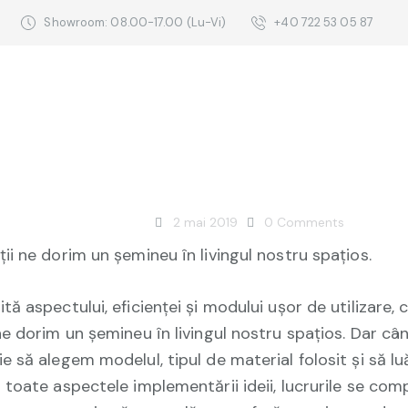
Showroom: 08.00-17.00 (Lu-Vi)
+40 722 53 05 87
BLOG
emineu din marmu
tru o casă căldur
ADMIN
2 mai 2019
0
Comments
ții ne dorim un șemineu în livingul nostru spațios.
tă aspectului, eficienței și modului ușor de utilizare, 
 ne dorim un șemineu în livingul nostru spațios. Dar câ
ie să alegem modelul, tipul de material folosit și să l
l toate aspectele implementării ideii, lucrurile se comp