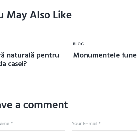
u May Also Like
BLOG
ră naturală pentru
Monumentele fune
da casei?
ave a comment