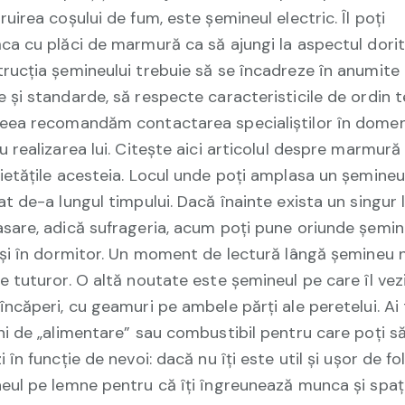
ruirea coșului de fum, este șemineul electric. Îl poți
ca cu plăci de marmură ca să ajungi la aspectul dorit
rucția șemineului trebuie să se încadreze în anumite
 și standarde, să respecte caracteristicile de ordin t
eea recomandăm contactarea specialiștilor în domen
u realizarea lui. Citește aici articolul despre marmură 
ietățile acesteia. Locul unde poți amplasa un șemineu
at de-a lungul timpului. Dacă înainte exista un singur 
sare, adică sufrageria, acum poți pune oriunde șemin
 și în dormitor. Un moment de lectură lângă șemineu 
e tuturor. O altă noutate este șemineul pe care îl vezi
încăperi, cu geamuri pe ambele părți ale peretelui. Ai 
ni de „alimentare” sau combustibil pentru care poți s
 în funcție de nevoi: dacă nu îți este util și ușor de fo
eul pe lemne pentru că îți îngreunează munca și spațiu