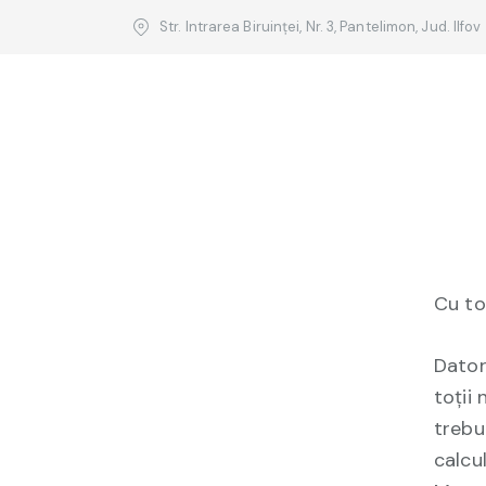
Str. Intrarea Biruinței, Nr. 3, Pantelimon, Jud. Ilfov
Ș
pen
Cu to
Datori
toții
trebu
calcu