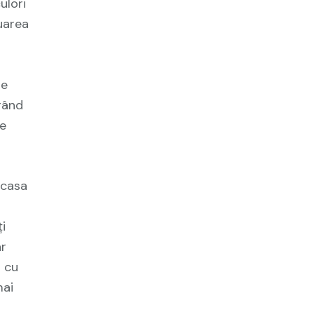
ulori
uarea
te
 rând
pe
 casa
ți
ar
s cu
mai