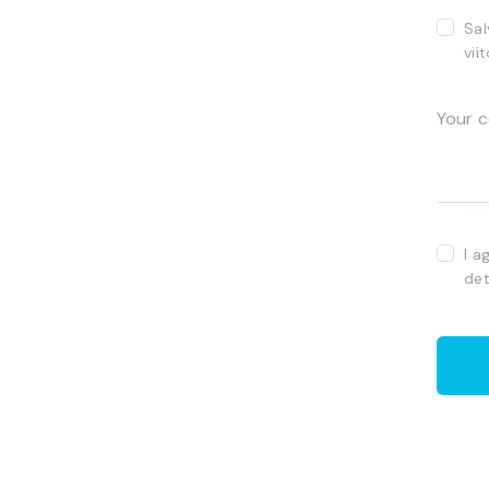
Sal
vii
I a
det