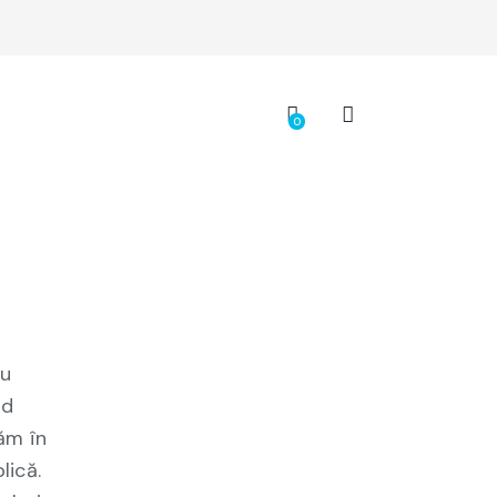
ră
0
oasă
cu
nd
uăm în
lică.