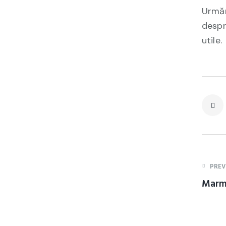
Urmăr
despr
utile.
PREV
Marm