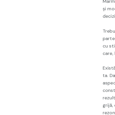
Marmu
și mo
decizi
Trebu
parte
cu sti
care,
Exist
ta. Da
aspec
const
rezul
grijă
rezon