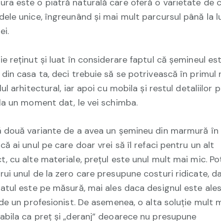
ra este o piatră naturală care oferă o varietate de c
dele unice, îngreunând și mai mult parcursul până la l
ei.
ie reținut și luat în considerare faptul că șemineul es
 din casa ta, deci trebuie să se potrivească în primul
lul arhitectural, iar apoi cu mobila și restul detaliilor 
 la un moment dat, le vei schimba.
ă două variante de a avea un șemineu din marmură în
că ai unul pe care doar vrei să îl refaci pentru un alt
t, cu alte materiale, prețul este unul mult mai mic. Po
rui unul de la zero care presupune costuri ridicate, d
tatul este pe măsură, mai ales daca designul este ale
, de un profesionist. De asemenea, o alta soluție mult 
abila ca preț și „deranj” deoarece nu presupune