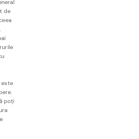
eneral
nt de
 ceea
.
mai
rurile
cu
t este
pere.
ă poți
ura
ce