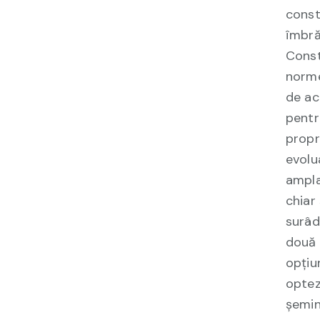
const
îmbră
Const
norme
de ac
pentr
propr
evolu
ampla
chiar
surâd
două 
opțiu
optezi
șemin