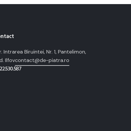
ntact
r. Intrarea Biruintei, Nr. 1, Pantelimon,
d. Ilfov
contact@de-piatra.ro
22.530.587