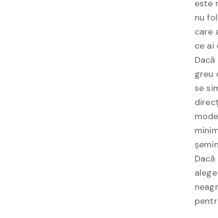
este 
nu fo
care 
ce ai 
Dacă 
greu 
se si
direc
moder
minim
șemin
Dacă 
alege
neagr
pentr