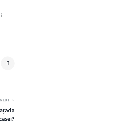
i
NEXT
fațada
casei?