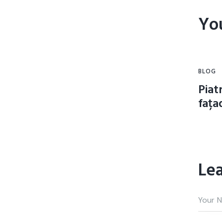
Yo
BLOG
Piat
fața
Le