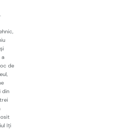
.
ehnic,
iu
și
 a
loc de
eul,
ne
 din
trei
ă
losit
l îți