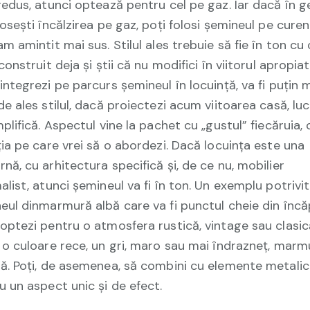
redus, atunci optează pentru cel pe gaz. Iar dacă în g
losești încălzirea pe gaz, poți folosi șemineul pe cure
am amintit mai sus. Stilul ales trebuie să fie în ton cu
construit deja și știi că nu modifici în viitorul apropiat
integrezi pe parcurs șemineul în locuință, va fi puțin 
de ales stilul, dacă proiectezi acum viitoarea casă, luc
mplifică. Aspectul vine la pachet cu „gustul” fiecăruia, 
ția pe care vrei să o abordezi. Dacă locuința este una
nă, cu arhitectura specifică și, de ce nu, mobilier
alist, atunci șemineul va fi în ton. Un exemplu potrivi
eul dinmarmură albă care va fi punctul cheie din încă
optezi pentru o atmosfera rustică, vintage sau clasic
 o culoare rece, un gri, maro sau mai îndrazneț, marm
ă. Poți, de asemenea, să combini cu elemente metali
u un aspect unic și de efect.