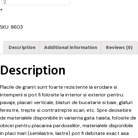
Rosa
Elnasr
+
lustruit
1,8cm
SKU:
8603
grosime
quantity
Description
Additional information
Reviews (0)
Description
Placile de granit sunt foarte rezistente la erodare si
intemperii si pot fi folosite la interior si exterior pentru:
pavaje, placari verticale, blaturi de bucatarie si baie, glafuri
ferestre, trepte si contratrepte scari, etc. Spre deosebire
de materialele disponibile in varianta gata taiata, folosite de
obicei pentru placarea pardoselilor, materialele disponibile
in placi mari (semilastre, lastre) pot fi debitate exact asa