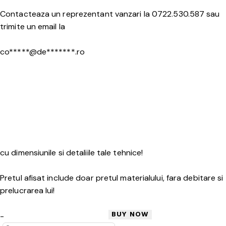
Contacteaza un reprezentant vanzari la 0722.530.587 sau
trimite un email la
co*****@de*******.ro
cu dimensiunile si detaliile tale tehnice!
Pretul afisat include doar pretul materialului, fara debitare si
prelucrarea lui!
BUY NOW
Granit
-