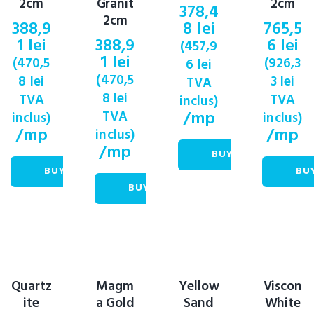
2cm
Granit
2cm
378,4
2cm
388,9
8
lei
765,5
1
lei
388,9
6
lei
(
457,9
1
lei
(
470,5
(
926,3
6
lei
(
470,5
8
lei
3
lei
TVA
8
lei
TVA
TVA
inclus)
/mp
TVA
inclus)
inclus)
/mp
/mp
inclus)
/mp
BUY NOW
BUY NOW
BU
BUY NOW
Quartz
Magm
Yellow
Viscon
ite
a Gold
Sand
White