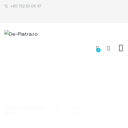
+40 722 53 05 87
0
blaturi bucatarie
Home
Magazin
granit
blaturi bucatarie granit