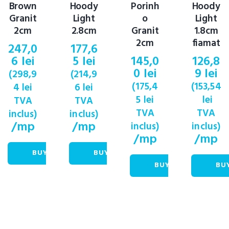
Brown
Hoody
Porinh
Hoody
Granit
Light
o
Light
2cm
2.8cm
Granit
1.8cm
2cm
fiamat
247,0
177,6
6
lei
5
lei
145,0
126,8
0
lei
9
lei
(
298,9
(
214,9
(
175,4
(
153,54
4
lei
6
lei
5
lei
lei
TVA
TVA
TVA
TVA
inclus)
inclus)
/mp
/mp
inclus)
inclus)
/mp
/mp
BUY NOW
BUY NOW
BUY NOW
BU