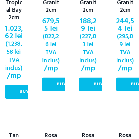
Tropic
Granit
Granit
Granit
al Bay
2cm
2cm
2cm
2cm
679,5
188,2
244,5
1.023,
5
lei
9
lei
4
lei
62
lei
(
822,2
(
227,8
(
295,8
(
1.238,
6
lei
3
lei
9
lei
58
lei
TVA
TVA
TVA
TVA
inclus)
inclus)
inclus)
/mp
/mp
/mp
inclus)
/mp
BUY NOW
BUY NOW
BU
BUY NOW
Tan
Rosa
Rosa
Rosa