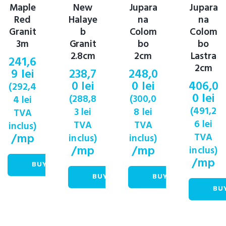
Maple
New
Jupara
Jupara
Red
Halaye
na
na
Granit
b
Colom
Colom
3m
Granit
bo
bo
2.8cm
2cm
Lastra
241,6
2cm
9
lei
238,7
248,0
0
lei
0
lei
406,0
(
292,4
0
lei
(
288,8
(
300,0
4
lei
(
491,2
3
lei
8
lei
TVA
6
lei
TVA
TVA
inclus)
/mp
TVA
inclus)
inclus)
/mp
/mp
inclus)
/mp
BUY NOW
BUY NOW
BUY NOW
BU