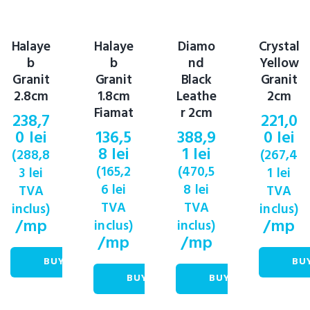
Halaye
Halaye
Diamo
Crystal
b
b
nd
Yellow
Granit
Granit
Black
Granit
2.8cm
1.8cm
Leathe
2cm
Fiamat
r 2cm
238,7
221,0
0
lei
136,5
388,9
0
lei
8
lei
1
lei
(
288,8
(
267,4
(
165,2
(
470,5
3
lei
1
lei
6
lei
8
lei
TVA
TVA
TVA
TVA
inclus)
inclus)
/mp
/mp
inclus)
inclus)
/mp
/mp
BUY NOW
BU
BUY NOW
BUY NOW