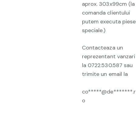
aprox. 303x99cm (la
comanda clientului
putem executa piese
speciale.)
Contacteaza un
reprezentant vanzari
la 0722.530.587 sau
trimite un email la
co*****@de*******.r
o