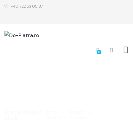
+40 722 53 05 87
0
Granit Absolut
Home
Magazin
...
Black
Granit Absolut Black