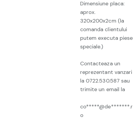
Dimensiune placa:
aprox.
320x200x2cm (la
comanda clientului
putem executa piese
speciale.)
Contacteaza un
reprezentant vanzari
la 0722.530.587 sau
trimite un email la
co*****@de*******.r
o