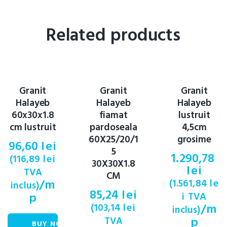
Related products
Granit
Granit
Granit
Halayeb
Halayeb
Halayeb
60x30x1.8
fiamat
lustruit
cm lustruit
pardoseala
4,5cm
60X25/20/1
grosime
96,60
lei
5
1.290,78
(
116,89
lei
30X30X1.8
lei
TVA
CM
/m
(
1.561,84
le
inclus)
85,24
lei
p
i
TVA
/m
(
103,14
lei
inclus)
p
TVA
BUY NOW