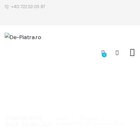
+40 722 53 05 87
0
Brazilian Black
Home
Magazin
...
Periat Granit 2cm
Brazilian Black Periat Granit 2cm