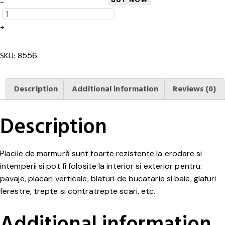
Marmura
-
Botticino
tumbled
+
20x20x1
cm
SKU:
8556
quantity
Description
Additional information
Reviews (0)
Description
Placile de marmură sunt foarte rezistente la erodare si
intemperii si pot fi folosite la interior si exterior pentru:
pavaje, placari verticale, blaturi de bucatarie si baie, glafuri
ferestre, trepte si contratrepte scari, etc.
Additional information