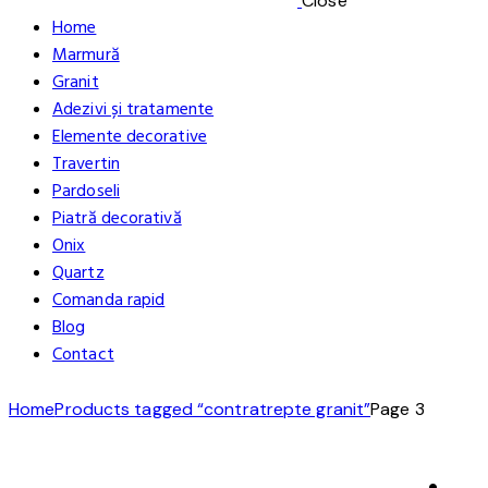
Close
Home
Marmură
Granit
Adezivi și tratamente
Elemente decorative
Travertin
Pardoseli
Piatră decorativă
Onix
Quartz
Comanda rapid
Blog
Contact
Home
Products tagged “contratrepte granit”
Page 3