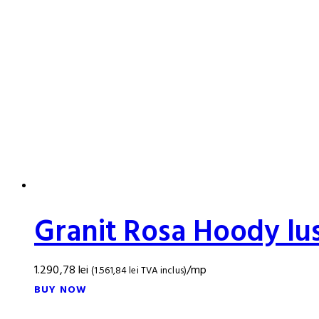
Granit Rosa Hoody lu
1.290,78
lei
/mp
(
1.561,84
lei
TVA inclus)
BUY NOW