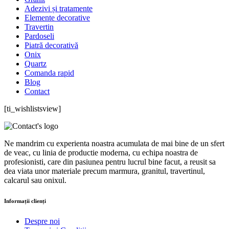
Adezivi și tratamente
Elemente decorative
Travertin
Pardoseli
Piatră decorativă
Onix
Quartz
Comanda rapid
Blog
Contact
[ti_wishlistsview]
Ne mandrim cu experienta noastra acumulata de mai bine de un sfert
de veac, cu linia de productie moderna, cu echipa noastra de
profesionisti, care din pasiunea pentru lucrul bine facut, a reusit sa
dea viata unor materiale precum marmura, granitul, travertinul,
calcarul sau onixul.
Informații clienți
Despre noi