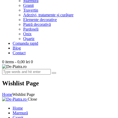
Marmură
Granit
Travertin
Adezivi, tratamente și curățare
Elemente decorative
Piatră decorativă
Pardoseli
Onix
Quartz
Comanda rapid
Blog
Contact
0 items
-
0,00 lei
0
Wishlist Page
Home
Wishlist Page
Close
Home
Marmură
Granit