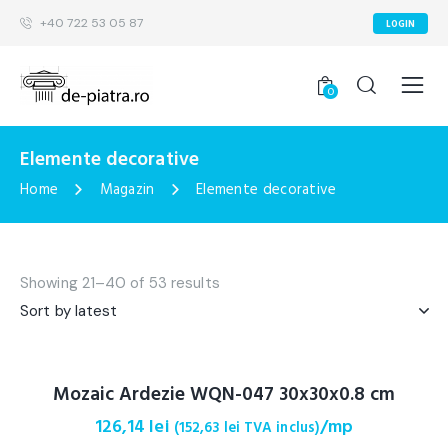
+40 722 53 05 87
LOGIN
0
Elemente decorative
Home
Magazin
Elemente decorative
Showing 21–40 of 53 results
Mozaic Ardezie WQN-047 30x30x0.8 cm
126,14
lei
/mp
(
152,63
lei
TVA inclus)