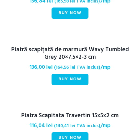
136,84
lei
/mp
(
165,58
lei
TVA inclus)
BUY NOW
Piatră scapițată de marmură Wavy Tumbled
Grey 20×7.5×2-3 cm
136,00
lei
/mp
(
164,56
lei
TVA inclus)
BUY NOW
Piatra Scapitata Travertin 15x5x2 cm
116,04
lei
/mp
(
140,41
lei
TVA inclus)
BUY NOW