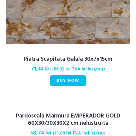
Piatra Scapitata Galala 30x7x15cm
71,34
lei
/mp
(
86,32
lei
TVA inclus)
BUY NOW
Pardoseala Marmura EMPERADOR GOLD
60X30/30X30X2 cm nelustruita
58,74
lei
/mp
(
71,08
lei
TVA inclus)