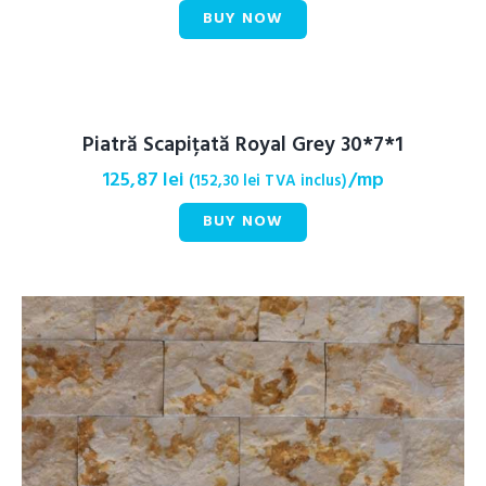
BUY NOW
Piatră Scapițată Royal Grey 30*7*1
125,87
lei
/mp
(
152,30
lei
TVA inclus)
BUY NOW