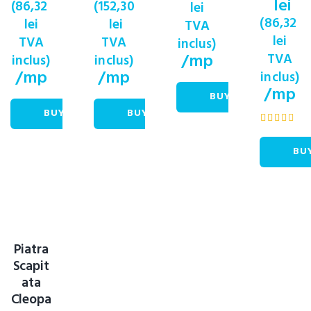
lei
(
86,32
(
152,30
lei
(
86,32
lei
lei
TVA
lei
TVA
TVA
inclus)
/mp
TVA
inclus)
inclus)
/mp
/mp
inclus)
/mp
BUY NOW
BUY NOW
BUY NOW
Rated
5.00
BU
out of 5
Piatra
Scapit
ata
Cleopa