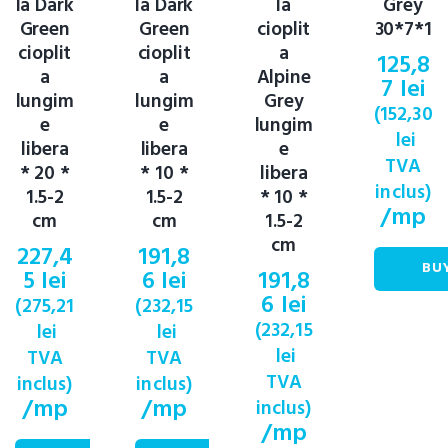
la Dark
la Dark
la
Grey
Green
Green
cioplit
30*7*1
cioplit
cioplit
a
125,8
a
a
Alpine
7
lei
lungim
lungim
Grey
(
152,30
e
e
lungim
lei
libera
libera
e
TVA
* 20 *
* 10 *
libera
inclus)
1.5-2
1.5-2
* 10 *
/mp
cm
cm
1.5-2
cm
227,4
191,8
BU
5
lei
6
lei
191,8
6
lei
(
275,21
(
232,15
(
232,15
lei
lei
lei
TVA
TVA
TVA
inclus)
inclus)
/mp
/mp
inclus)
/mp