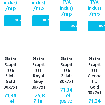
TVA
TVA
inclus)
inclus)
/mp
/mp
inclus)
inclus)
/mp
/mp
BUY NOW
BUY NOW
BUY NOW
BU
Piatra
Piatra
Piatra
Piatra
Scapit
Scapit
Scapit
Scapit
ata
ata
ata
ata
Silvia
Royal
Galala
Cleopa
Gold
Grey
30x7x1
tra
30x7x1
30x7x1
Gold
71,34
30x7x1
71,34
125,8
lei
lei
7
lei
71,34
(
86,32