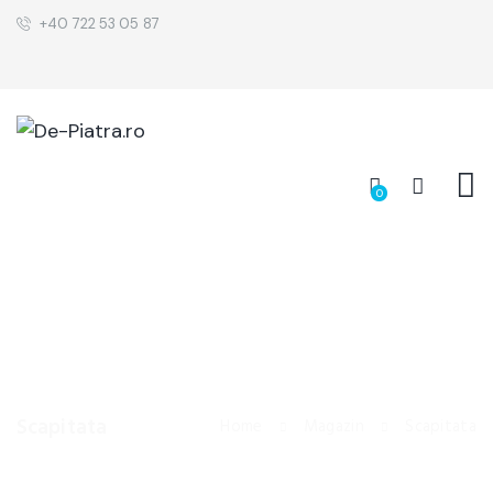
+40 722 53 05 87
0
Scapitata
Home
Magazin
Scapitata