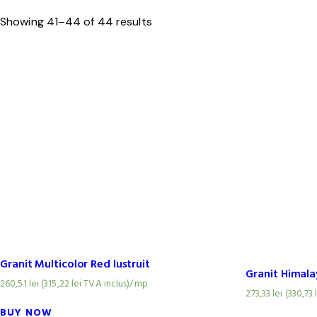
Showing 41–44 of 44 results
Granit Multicolor Red lustruit
Granit Himala
260,51
lei
(
315,22
lei
TVA inclus)
/mp
273,33
lei
(
330,73
BUY NOW