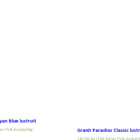
yan Blue lustruit
Granit Paradiso Classic lustr
lei
TVA inclus)
/mp
247,06
lei
(
298,94
lei
TVA inclus)
/