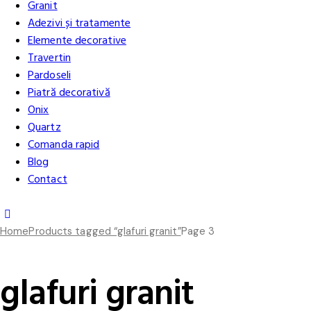
Granit
Adezivi și tratamente
Elemente decorative
Travertin
Pardoseli
Piatră decorativă
Onix
Quartz
Comanda rapid
Blog
Contact
Home
Products tagged “glafuri granit”
Page 3
glafuri granit