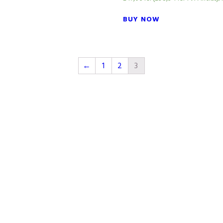
BUY NOW
←
1
2
3