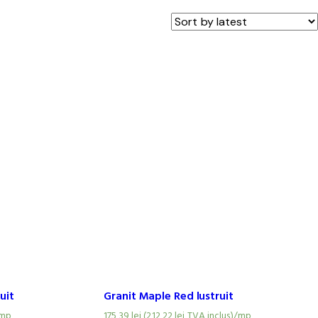
uit
Granit Maple Red lustruit
mp
175,39
lei
(
212,22
lei
TVA inclus)
/mp